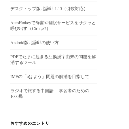
デスクトップ版北辞郎 1.15（引数対応）
AutoHotkeyで辞書や翻訳サービスをサクッと
呼び出す（Ctrl+,×2）
Android版北辞郎の使い方
PDFでたまに起きる互換漢字由来の問題を解
消するツール
IMEの「oはよう」問題の解消を目指して
ラジオで旅する中国語 ─ 学習者のための
1000局
おすすめのエントリ