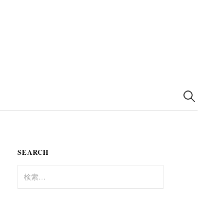
検
索:
SEARCH
検
索: