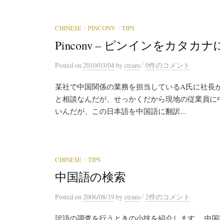
/
/
CHINESE
PINCONV
TIPS
Pinconv – ピンインをカタカ
/
Posted
on
2010/03/04
by
ctrans
0件のコメント
某社で中国関係の業務を担当しているA氏に社長
と相談なんだが、せっかくだから現地の従業員に
いんだが、この日本語を中国語に翻訳...
/
CHINESE
TIPS
中国語の検索
/
Posted
on
2006/08/19
by
ctrans
2件のコメント
訳語の調査を行うときの小技を紹介します。 中国