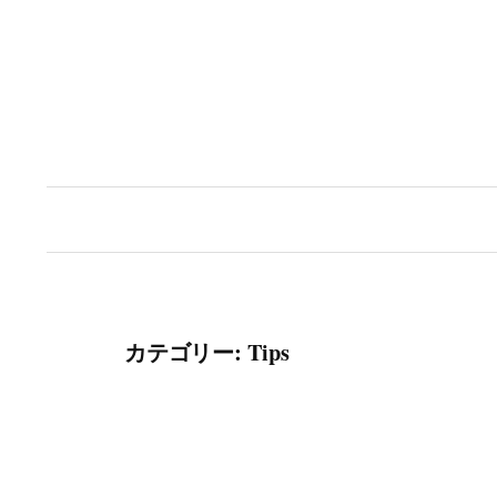
コ
ン
テ
ン
ツ
へ
ス
キ
ッ
プ
カテゴリー:
Tips