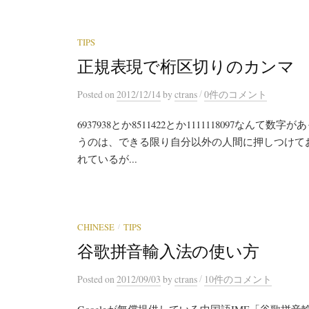
TIPS
正規表現で桁区切りのカンマ
/
Posted
on
2012/12/14
by
ctrans
0件のコメント
6937938とか8511422とか1111118097
うのは、できる限り自分以外の人間に押しつけて
れているが...
/
CHINESE
TIPS
谷歌拼音輸入法の使い方
/
Posted
on
2012/09/03
by
ctrans
10件のコメント