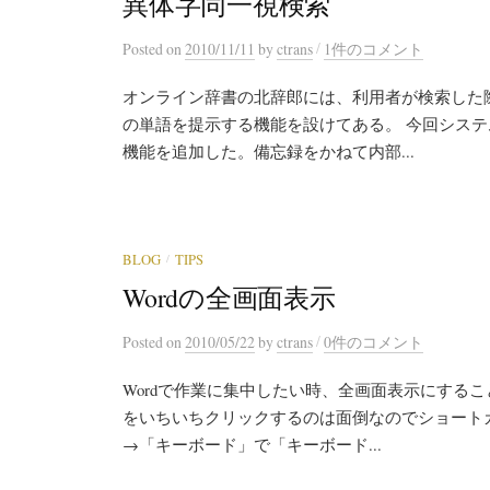
異体字同一視検索
/
Posted
on
2010/11/11
by
ctrans
1件のコメント
オンライン辞書の北辞郎には、利用者が検索した
の単語を提示する機能を設けてある。 今回シス
機能を追加した。備忘録をかねて内部...
/
BLOG
TIPS
Wordの全画面表示
/
Posted
on
2010/05/22
by
ctrans
0件のコメント
Wordで作業に集中したい時、全画面表示にする
をいちいちクリックするのは面倒なのでショート
→「キーボード」で「キーボード...