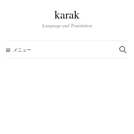
コ
karak
ン
テ
Language and Translation
ン
ツ
検
へ
索:
メニュー
ス
キ
ッ
プ