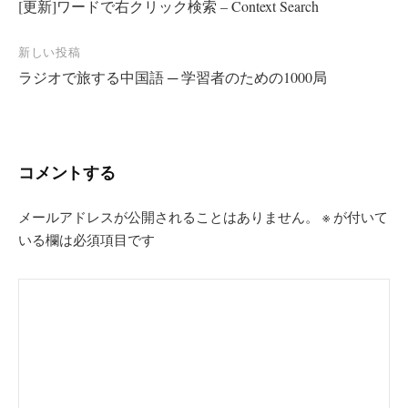
[更新]ワードで右クリック検索 – Context Search
稿
ナ
新しい投稿
ビ
ラジオで旅する中国語 ─ 学習者のための1000局
ゲ
ー
シ
コメントする
ョ
ン
メールアドレスが公開されることはありません。
※
が付いて
いる欄は必須項目です