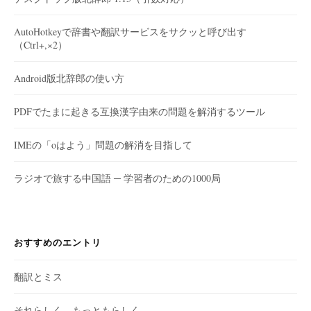
AutoHotkeyで辞書や翻訳サービスをサクッと呼び出す
（Ctrl+,×2）
Android版北辞郎の使い方
PDFでたまに起きる互換漢字由来の問題を解消するツール
IMEの「oはよう」問題の解消を目指して
ラジオで旅する中国語 ─ 学習者のための1000局
おすすめのエントリ
翻訳とミス
それらしく、もっともらしく