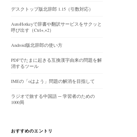
デスクトップ版北辞郎 1.15（引数対応）
AutoHotkeyで辞書や翻訳サービスをサクッと
呼び出す（Ctrl+,×2）
Android版北辞郎の使い方
PDFでたまに起きる互換漢字由来の問題を解
消するツール
IMEの「oはよう」問題の解消を目指して
ラジオで旅する中国語 ─ 学習者のための
1000局
おすすめのエントリ