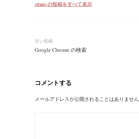
ctrans の投稿をすべて表示
投
古い投稿
Google Chrome の検索
稿
ナ
ビ
コメントする
ゲ
ー
メールアドレスが公開されることはありません
シ
ョ
ン