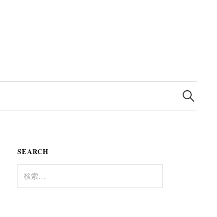
検
索:
SEARCH
検
索: