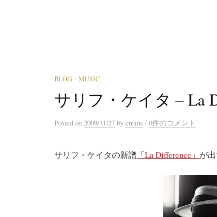
BLOG
MUSIC
/
サリフ・ケイタ – La Dif
/
Posted
on
2009/11/27
by
ctrans
0件のコメント
サリフ・ケイタの新譜
「La Difference」
が出