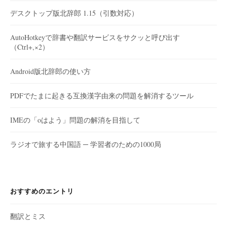
デスクトップ版北辞郎 1.15（引数対応）
AutoHotkeyで辞書や翻訳サービスをサクッと呼び出す
（Ctrl+,×2）
Android版北辞郎の使い方
PDFでたまに起きる互換漢字由来の問題を解消するツール
IMEの「oはよう」問題の解消を目指して
ラジオで旅する中国語 ─ 学習者のための1000局
おすすめのエントリ
翻訳とミス