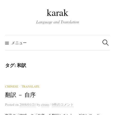
コ
karak
ン
テ
Language and Translation
ン
ツ
検
へ
索:
メニュー
ス
キ
ッ
タグ:
和訳
プ
CHINESE
TRANSLATE
/
翻訳 － 自序
/
Posted
on
2008/01/21
by
ctrans
0件のコメント