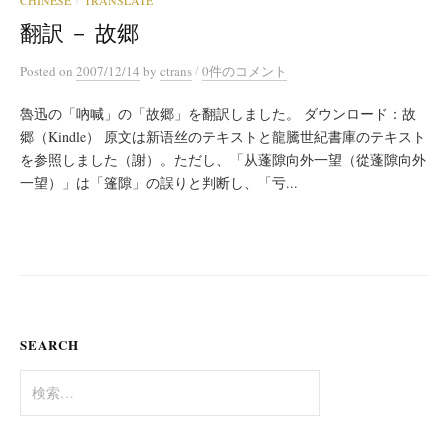
CHINESE
TRANSLATE
翻訳 － 故郷
/
Posted
on
2007/12/14
by
ctrans
0件のコメント
魯迅の「吶喊」の「故郷」を翻訳しました。 ダウンロード：故
郷（Kindle） 原文は新语丝のテキストと龍騰世紀書庫のテキスト
を参照しました（謝）。ただし、「从蓬隙向外一望（從蓬隙向外
一望）」は「篷隙」の誤りと判断し、「亏...
SEARCH
検
索: