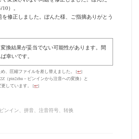
/10）。
問題を修正しました。ぽんた様、ご指摘ありがとう
、変換結果が妥当でない可能性があります。間
れば幸いです。
たため、圧縮ファイルを差し替えました。
[
↩
]
（pin2zhu－ピンインから注音への変換）と
に変更しています。
[
↩
]
ピンイン
、
拼音
、
注音符号
、
转换