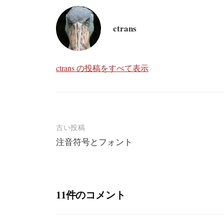
ctrans
ctrans の投稿をすべて表示
投
古い投稿
注音符号とフォント
稿
ナ
ビ
11件のコメント
ゲ
ー