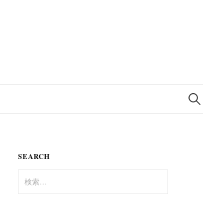
検
索:
SEARCH
検
索: