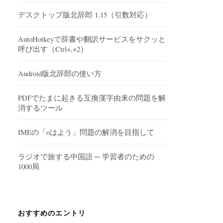
デスクトップ版北辞郎 1.15（引数対応）
AutoHotkeyで辞書や翻訳サービスをサクッと
呼び出す（Ctrl+,×2）
Android版北辞郎の使い方
PDFでたまに起きる互換漢字由来の問題を解
消するツール
IMEの「oはよう」問題の解消を目指して
ラジオで旅する中国語 ─ 学習者のための
1000局
おすすめのエントリ