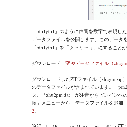
「pin1yin1」のように声調を数字で表
データファイルを公開します。このデータを利
ㄆㄧㄣㄧㄣ
「pin1yin1」を「
」にすることが
ダウンロード：
変換データファイル（zhuyin.
ダウンロードしたZIPファイル（zhuyin.zip）には
のデータファイルが含まれています。「pin2
タ、「zhu2pin.dat」が注音からピンイン
換」メニューから「データファイルを追加
2
。
追記：lv（lü）、lve（lüe）、nv（n