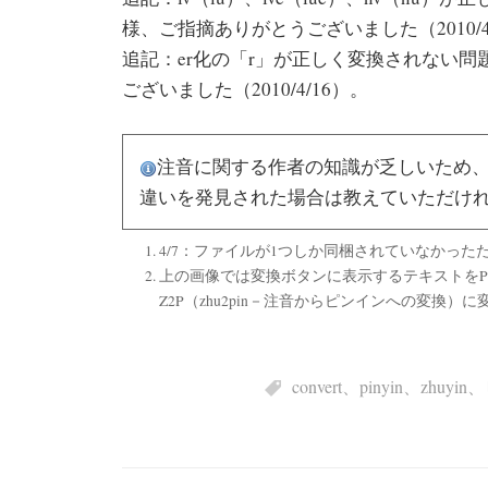
様、ご指摘ありがとうございました（2010/4
追記：er化の「r」が正しく変換されない
ございました（2010/4/16）。
注音に関する作者の知識が乏しいため
違いを発見された場合は教えていただけ
4/7：ファイルが1つしか同梱されていなかっ
上の画像では変換ボタンに表示するテキストをP2Z
Z2P（zhu2pin－注音からピンインへの変換）
convert
、
pinyin
、
zhuyin
、