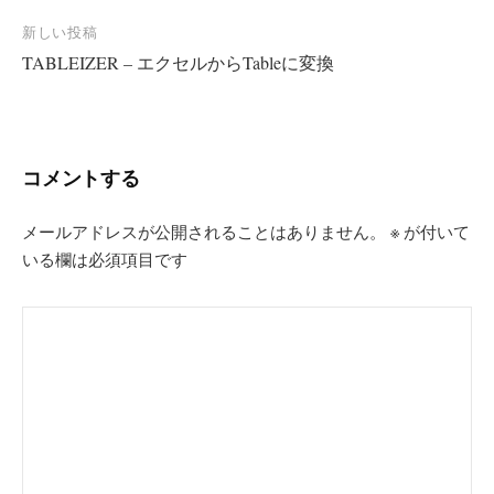
ナ
新しい投稿
ビ
TABLEIZER – エクセルからTableに変換
ゲ
ー
シ
コメントする
ョ
ン
メールアドレスが公開されることはありません。
※
が付いて
いる欄は必須項目です