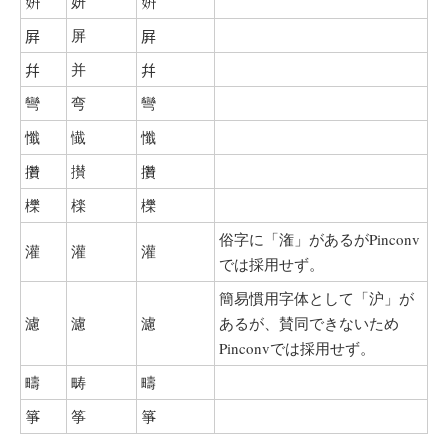
姸
妍
姸
屛
屏
屛
幷
并
幷
彎
弯
彎
懺
懴
懺
攢
攅
攢
櫟
檪
櫟
俗字に「潅」があるがPinconv
灌
灌
灌
では採用せず。
簡易慣用字体として「沪」が
濾
濾
濾
あるが、賛同できないため
Pinconvでは採用せず。
疇
畴
疇
箏
筝
箏