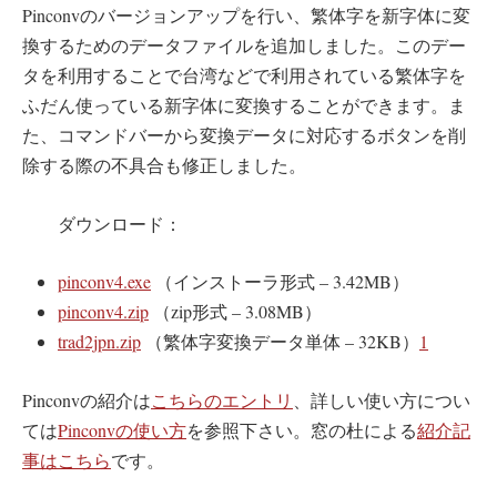
Pinconvのバージョンアップを行い、繁体字を新字体に変
換するためのデータファイルを追加しました。このデー
タを利用することで台湾などで利用されている繁体字を
ふだん使っている新字体に変換することができます。ま
た、コマンドバーから変換データに対応するボタンを削
除する際の不具合も修正しました。
ダウンロード：
pinconv4.exe
（インストーラ形式 – 3.42MB）
pinconv4.zip
（zip形式 – 3.08MB）
trad2jpn.zip
（繁体字変換データ単体 – 32KB）
1
Pinconvの紹介は
こちらのエントリ
、詳しい使い方につい
ては
Pinconvの使い方
を参照下さい。窓の杜による
紹介記
事はこちら
です。