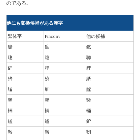
のである。
他にも変換候補がある漢字
繁体字
Pinconv
他の候補
礦
砿
鉱
聰
聡
聰
貍
狸
貍
纃
緕
纃
艫
舮
艫
豎
豎
竪
輛
輌
輛
鑪
鑪
鈩
靱
靱
靭