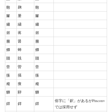
麴
麹
麴
屢
屡
屢
繡
繍
繡
蔣
蒋
蔣
醬
醤
醬
蟬
蝉
蟬
賤
賎
賤
曾
曽
曾
搔
掻
搔
瘦
痩
瘦
驒
騨
驒
俗字に「鈬」があるがPinconv
鐸
鐸
鐸
では採用せず