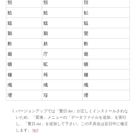
頸
頸
頚
鯰
鯰
鮎
鰮
鰮
鰛
鵝
鵝
鵞
麩
麸
麩
廳
庁
廰
曠
昿
曠
櫳
槞
櫳
殲
殱
殲
瓔
珱
瓔
バージョンアップでは「繁日.dat」が正しくインストールされな
いため、「変換」メニューの「データファイルを追加」を実行
し、「繁日.dat」を追加して下さい。この不具合は近日中に修正
します。
[
↩
]