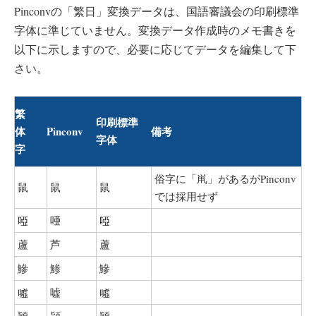
Pinconvの「繁日」変換データは、国語審議会の印刷標準
字体に準じていません。変換データ作成時のメモ書きを
以下に示しますので、必要に応じてデータを編集して下
さい。
繁
印刷標準
体
Pinconv
備考
字体
字
俗字に「鼡」があるがPinconv
鼠
鼠
鼠
では採用せず
啞
唖
啞
蘆
芦
蘆
鰺
鯵
鰺
噓
嘘
噓
穎
頴
穎