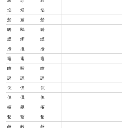
焰
焔
焰
鶯
鴬
鶯
鷗
鴎
鷗
蠣
蛎
蠣
攪
撹
攪
竈
竃
竈
嚙
噛
嚙
諫
諌
諫
俠
侠
俠
俱
倶
俱
軀
躯
軀
繫
繋
繫
鹼
鹸
鹼