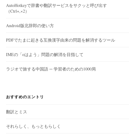
AutoHotkeyで辞書や翻訳サービスをサクッと呼び出す
（Ctrl+,×2）
Android版北辞郎の使い方
PDFでたまに起きる互換漢字由来の問題を解消するツール
IMEの「oはよう」問題の解消を目指して
ラジオで旅する中国語 ─ 学習者のための1000局
おすすめのエントリ
翻訳とミス
それらしく、もっともらしく