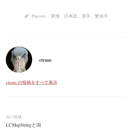
Pinconv
、
変換
、
日本語
、
漢字
、
繁体字
ctrans
ctrans の投稿をすべて表示
投
古い投稿
LCMapStringと潟
稿