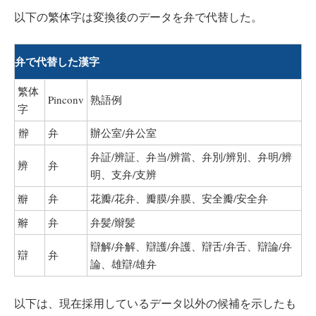
以下の繁体字は変換後のデータを弁で代替した。
弁で代替した漢字
繁体
Pinconv
熟語例
字
辦
弁
辦公室/弁公室
弁証/辨証、弁当/辨當、弁別/辨別、弁明/辨
辨
弁
明、支弁/支辨
瓣
弁
花瓣/花弁、瓣膜/弁膜、安全瓣/安全弁
辮
弁
弁髪/辮髪
辯解/弁解、辯護/弁護、辯舌/弁舌、辯論/弁
辯
弁
論、雄辯/雄弁
以下は、現在採用しているデータ以外の候補を示したも