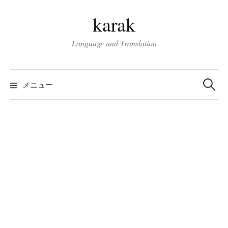
コ
karak
ン
テ
Language and Translation
ン
ツ
検
へ
索:
メニュー
ス
キ
ッ
プ