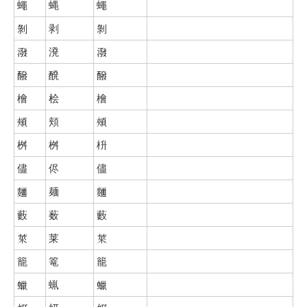
蠅
蝿
蠅
剝
剥
剝
潑
溌
潑
醱
醗
醱
檜
桧
檜
頰
頬
頰
桝
桝
枡
儘
侭
儘
麵
麺
麵
藪
薮
藪
萊
莱
萊
籠
篭
籠
蠟
蝋
蠟