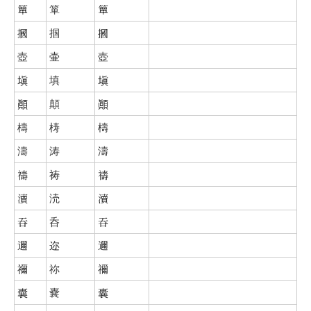
簞
箪
簞
摑
掴
摑
壺
壷
壺
塡
填
塡
顚
顛
顚
檮
梼
檮
濤
涛
濤
禱
祷
禱
瀆
涜
瀆
吞
呑
吞
邇
迩
邇
禰
祢
禰
囊
嚢
囊