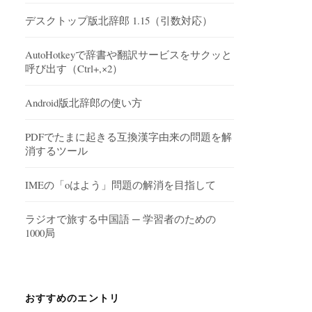
デスクトップ版北辞郎 1.15（引数対応）
AutoHotkeyで辞書や翻訳サービスをサクッと
呼び出す（Ctrl+,×2）
Android版北辞郎の使い方
PDFでたまに起きる互換漢字由来の問題を解
消するツール
IMEの「oはよう」問題の解消を目指して
ラジオで旅する中国語 ─ 学習者のための
1000局
おすすめのエントリ