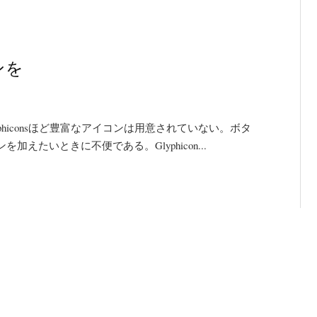
コンを
pのGlyphiconsほど豊富なアイコンは用意されていない。ボタ
たいときに不便である。Glyphicon...