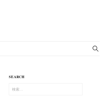
検
索:
SEARCH
検
索: