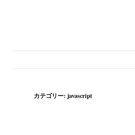
コ
ン
テ
ン
ツ
へ
ス
キ
ッ
プ
カテゴリー:
javascript