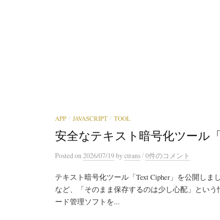
/
/
APP
JAVASCRIPT
TOOL
安全なテキスト暗号化ツール「Text
/
Posted
on
2026/07/19
by
ctrans
0件のコメント
テキスト暗号化ツール「Text Cipher」を公開
など、「そのまま保存するのは少し心配」という
ード管理ソフトを...