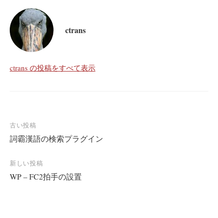
ctrans
ctrans の投稿をすべて表示
投
古い投稿
詞霸漢語の検索プラグイン
稿
ナ
新しい投稿
ビ
WP – FC2拍手の設置
ゲ
ー
シ