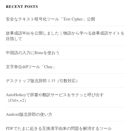
RECENT POSTS
安全なテキスト暗号化ツール「Text Cipher」公開
故事成語Wikiを公開しました｜物語から学べる故事成語サイトを
目指して
中国語の入力にRimeを使おう
文字単位diffツール「Chay」
デスクトップ版北辞郎 1.15（引数対応）
AutoHotkeyで辞書や翻訳サービスをサクッと呼び出す
（Ctrl+,×2）
Android版北辞郎の使い方
PDFでたまに起きる互換漢字由来の問題を解消するツール