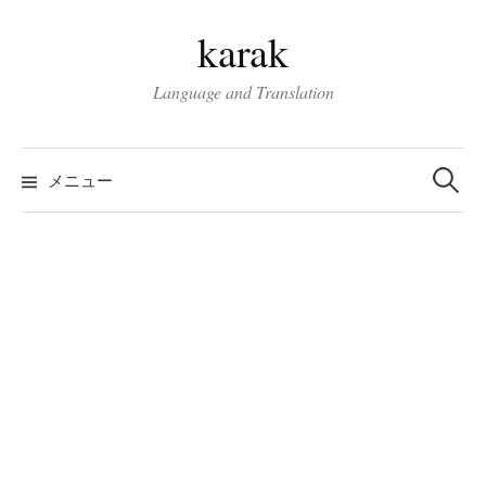
コ
karak
ン
テ
Language and Translation
ン
ツ
検
へ
索:
メニュー
ス
キ
ッ
プ