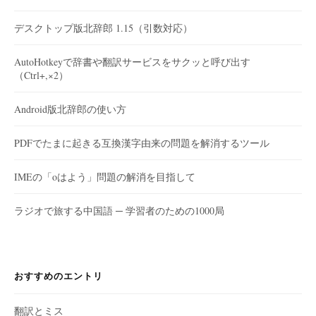
デスクトップ版北辞郎 1.15（引数対応）
AutoHotkeyで辞書や翻訳サービスをサクッと呼び出す
（Ctrl+,×2）
Android版北辞郎の使い方
PDFでたまに起きる互換漢字由来の問題を解消するツール
IMEの「oはよう」問題の解消を目指して
ラジオで旅する中国語 ─ 学習者のための1000局
おすすめのエントリ
翻訳とミス