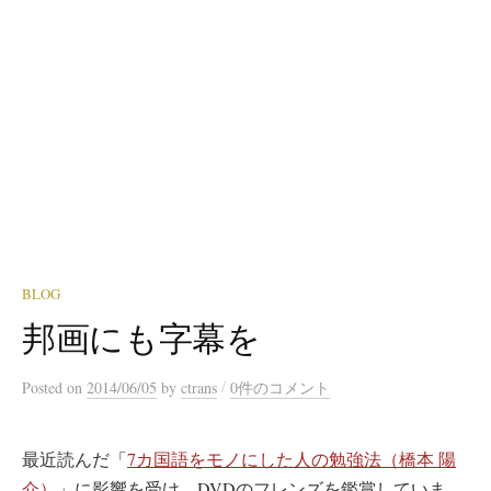
BLOG
邦画にも字幕を
/
Posted
on
2014/06/05
by
ctrans
0件のコメント
最近読んだ「
7カ国語をモノにした人の勉強法（橋本 陽
介）
」に影響を受け、DVDのフレンズを鑑賞していま