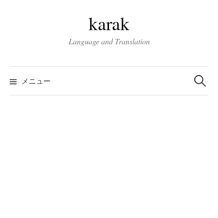
コ
karak
ン
テ
Language and Translation
ン
ツ
検
へ
索:
メニュー
ス
キ
ッ
プ