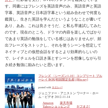
す。同書にはフレンズを英語音声のみ、英語音声と英語
字幕、英語音声と日本語字幕という組み合わせで何度も
鑑賞し、生きた英語を学んだというようなことが書いて
あり、ああ、これは良さそうだ、と私も早速試してみた
のです。現在のところ、ドラマの内容を楽しんでばかり
であまり英語の勉強をしている感じはありませんが、頻
出フレーズをストックし、それを使うシーンを想定して
ネイティブとの仮想会話をするとより効果的らしいの
で、レイチェルを口説き落とすシーンを想像しながら引
き続き勉強に励みたいと思います。
フレンズ 〈シーズン1-10〉コンプリート ブル
ーレイ BOX[初回限定生産] [Blu-ray]
posted with
カエレバ
ジェニファー・アニストン ワーナー・ホー
ム・ビデオ 2012-11-14
Amazon
楽天市場
Yahooショッピング
ヤフオク!