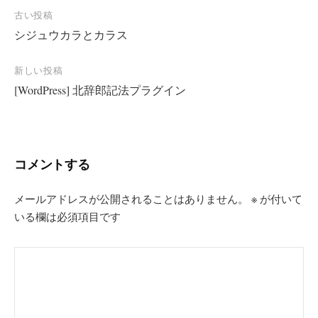
投
古い投稿
シジュウカラとカラス
稿
ナ
新しい投稿
ビ
[WordPress] 北辞郎記法プラグイン
ゲ
ー
シ
コメントする
ョ
ン
メールアドレスが公開されることはありません。
※
が付いて
いる欄は必須項目です