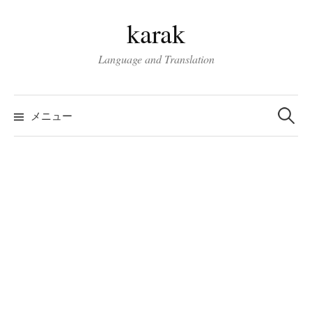
コ
karak
ン
テ
Language and Translation
ン
ツ
検
へ
索:
メニュー
ス
キ
ッ
プ