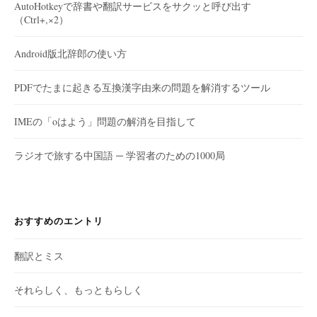
AutoHotkeyで辞書や翻訳サービスをサクッと呼び出す
（Ctrl+,×2）
Android版北辞郎の使い方
PDFでたまに起きる互換漢字由来の問題を解消するツール
IMEの「oはよう」問題の解消を目指して
ラジオで旅する中国語 ─ 学習者のための1000局
おすすめのエントリ
翻訳とミス
それらしく、もっともらしく