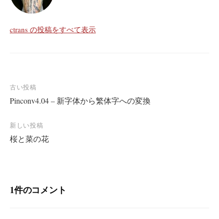
ctrans の投稿をすべて表示
投
古い投稿
Pinconv4.04 – 新字体から繁体字への変換
稿
ナ
新しい投稿
ビ
桜と菜の花
ゲ
ー
シ
1件のコメント
ョ
ン