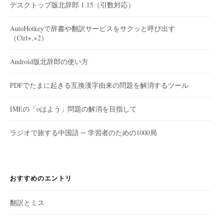
デスクトップ版北辞郎 1.15（引数対応）
AutoHotkeyで辞書や翻訳サービスをサクッと呼び出す
（Ctrl+,×2）
Android版北辞郎の使い方
PDFでたまに起きる互換漢字由来の問題を解消するツール
IMEの「oはよう」問題の解消を目指して
ラジオで旅する中国語 ─ 学習者のための1000局
おすすめのエントリ
翻訳とミス