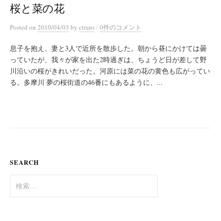
桜と菜の花
/
Posted
on
2010/04/03
by
ctrans
0件のコメント
息子を抱え、妻と3人で近所を散歩した。朝から昼にかけては曇
っていたが、我々が家を出た2時過ぎは、ちょうど日が差して野
川沿いの桜がきれいだった。河原には菜の花の黄色も広がってい
る。多摩川 夢の桜街道の46番にもあるように、...
SEARCH
検
索: