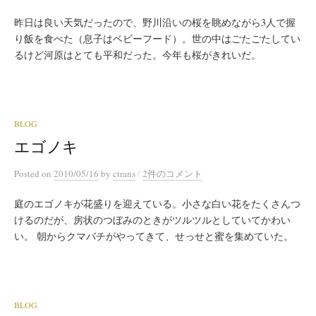
昨日は良い天気だったので、野川沿いの桜を眺めながら3人で握
り飯を食べた（息子はベビーフード）。世の中はごたごたしてい
るけど河原はとても平和だった。今年も桜がきれいだ。
BLOG
エゴノキ
/
Posted
on
2010/05/16
by
ctrans
2件のコメント
庭のエゴノキが花盛りを迎えている。小さな白い花をたくさんつ
けるのだが、房状のつぼみのときがツルツルとしていてかわい
い。 朝からクマバチがやってきて、せっせと蜜を集めていた。
BLOG