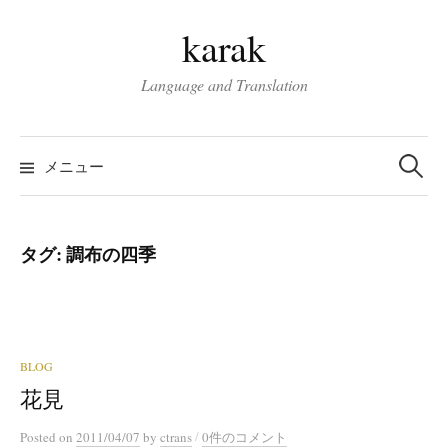
コ
karak
ン
テ
Language and Translation
ン
ツ
検
へ
索:
メニュー
ス
キ
ッ
タグ:
調布の四季
プ
BLOG
花見
/
Posted
on
2011/04/07
by
ctrans
0件のコメント