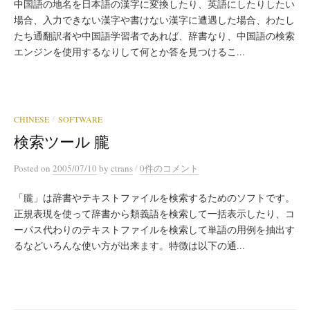
中国語の地名を日本語の漢字に変換したり、英語にしたりしたい
場合、入力できない漢字や書けない漢字に遭遇した場合、わたし
たち通翻訳者や中国語学習者であれば、辞書なり、中国語の検索
エンジンを使用するなりして何とか答を見つけるこ...
CHINESE
SOFTWARE
/
検索ツール 朧
/
Posted
on
2005/07/10
by
ctrans
0件のコメント
「朧」は辞書やテキストファイルを検索するためのソフトです。
正規表現を使って辞書から類義語を検索して一括表示したり、コ
ーパス代わりのテキストファイルを検索して単語の用例を抽出す
るなどいろんな使い方が出来ます。特徴は以下の通...