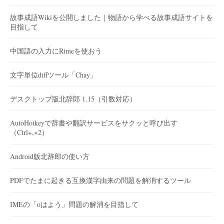
故事成語Wikiを公開しました｜物語から学べる故事成語サイトを
目指して
中国語の入力にRimeを使おう
文字単位diffツール「Chay」
デスクトップ版北辞郎 1.15（引数対応）
AutoHotkeyで辞書や翻訳サービスをサクッと呼び出す
（Ctrl+,×2）
Android版北辞郎の使い方
PDFでたまに起きる互換漢字由来の問題を解消するツール
IMEの「oはよう」問題の解消を目指して