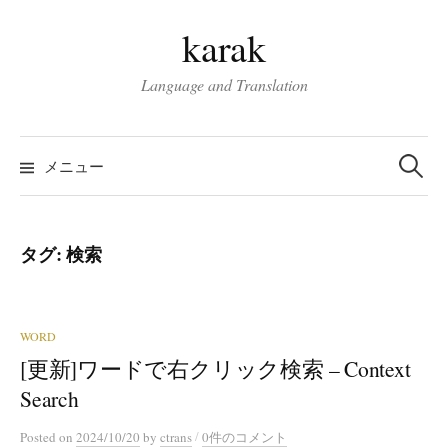
コ
karak
ン
テ
Language and Translation
ン
ツ
検
へ
索:
メニュー
ス
キ
ッ
タグ:
検索
プ
WORD
[更新]ワードで右クリック検索 – Context
Search
/
Posted
on
2024/10/20
by
ctrans
0件のコメント