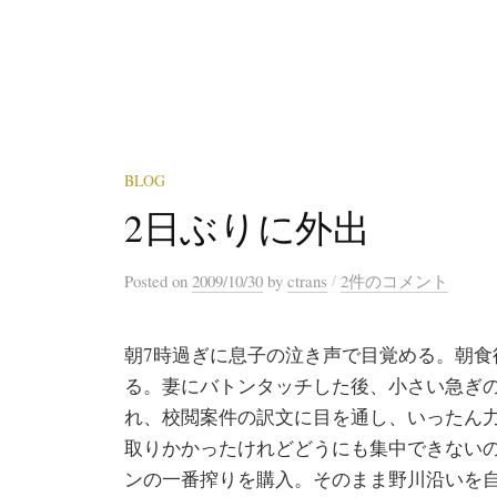
BLOG
2日ぶりに外出
/
Posted
on
2009/10/30
by
ctrans
2件のコメント
朝7時過ぎに息子の泣き声で目覚める。朝食
る。妻にバトンタッチした後、小さい急ぎ
れ、校閲案件の訳文に目を通し、いったん力
取りかかったけれどどうにも集中できない
ンの一番搾りを購入。そのまま野川沿いを