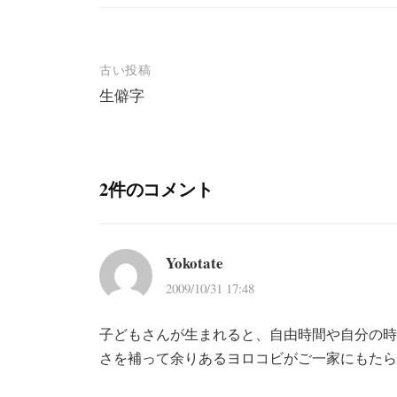
投
古い投稿
生僻字
稿
ナ
ビ
2件のコメント
ゲ
ー
シ
Yokotate
ョ
2009/10/31 17:48
ン
子どもさんが生まれると、自由時間や自分の時
さを補って余りあるヨロコビがご一家にもたら