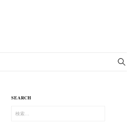
検
索:
SEARCH
検
索: