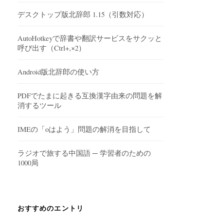
デスクトップ版北辞郎 1.15（引数対応）
AutoHotkeyで辞書や翻訳サービスをサクッと
呼び出す（Ctrl+,×2）
Android版北辞郎の使い方
PDFでたまに起きる互換漢字由来の問題を解
消するツール
IMEの「oはよう」問題の解消を目指して
ラジオで旅する中国語 ─ 学習者のための
1000局
おすすめのエントリ