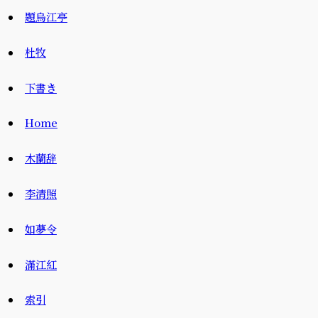
題烏江亭
杜牧
下書き
Home
木蘭辞
李清照
如夢令
滿江紅
索引