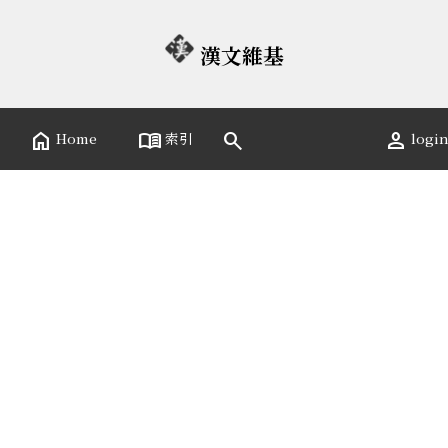
漢文維基
home
menu_book
person
search
Home
索引
logi