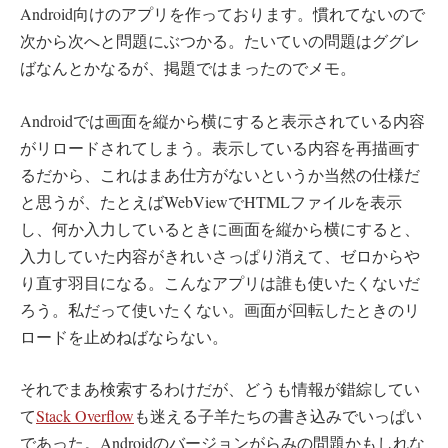
Android向けのアプリを作っております。慣れてないので
次から次へと問題にぶつかる。たいていの問題はググレ
ばなんとかなるが、掲題ではまったのでメモ。
Androidでは画面を縦から横にすると表示されている内容
がリロードされてしまう。表示している内容を再描画す
るだから、これはまあ仕方がないというか当然の仕様だ
と思うが、たとえばWebViewでHTMLファイルを表示
し、何か入力しているときに画面を縦から横にすると、
入力していた内容がきれいさっぱり消えて、ゼロからや
り直す羽目になる。こんなアプリは誰も使いたくないだ
ろう。私だって使いたくない。画面が回転したときのリ
ロードを止めねばならない。
それでまあ検索するわけだが、どうも情報が錯綜してい
て
Stack Overflow
も迷える子羊たちの書き込みでいっぱい
であった。Androidのバージョンがらみの問題かもしれな