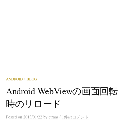
ANDROID
BLOG
/
Android WebViewの画面回転
時のリロード
/
Posted
on
2013/01/22
by
ctrans
1件のコメント