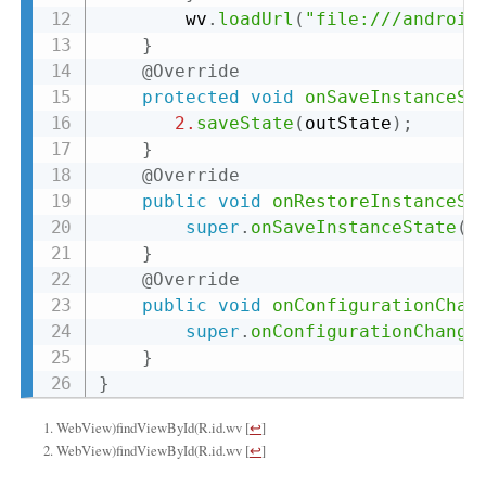
        wv
.
loadUrl
(
"file:///android
}
@Override
protected
void
onSaveInstanceSt
2.
saveState
(
outState
)
;
}
@Override
public
void
onRestoreInstanceSt
super
.
onSaveInstanceState
(
o
}
@Override
public
void
onConfigurationChan
super
.
onConfigurationChange
}
}
WebView)findViewById(R.id.wv
[
↩
]
WebView)findViewById(R.id.wv
[
↩
]