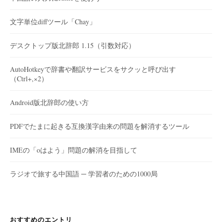
文字単位diffツール「Chay」
デスクトップ版北辞郎 1.15（引数対応）
AutoHotkeyで辞書や翻訳サービスをサクッと呼び出す
（Ctrl+,×2）
Android版北辞郎の使い方
PDFでたまに起きる互換漢字由来の問題を解消するツール
IMEの「oはよう」問題の解消を目指して
ラジオで旅する中国語 ─ 学習者のための1000局
おすすめのエントリ