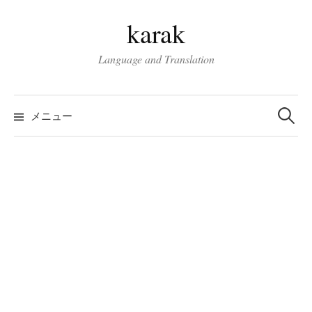
コ
karak
ン
テ
Language and Translation
ン
ツ
検
へ
索:
メニュー
ス
キ
ッ
プ