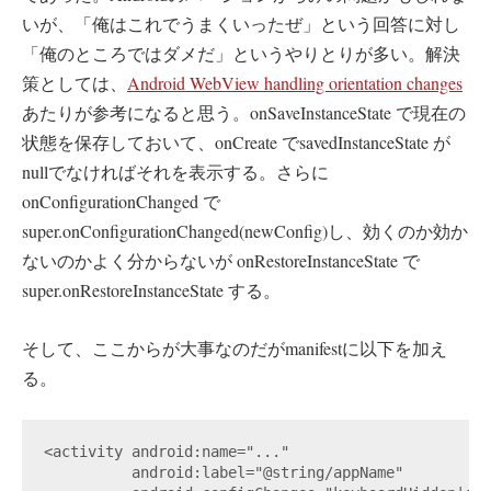
いが、「俺はこれでうまくいったぜ」という回答に対し
「俺のところではダメだ」というやりとりが多い。解決
策としては、
Android WebView handling orientation changes
あたりが参考になると思う。onSaveInstanceState で現在の
状態を保存しておいて、onCreate でsavedInstanceState が
nullでなければそれを表示する。さらに
onConfigurationChanged で
super.onConfigurationChanged(newConfig)し、効くのか効か
ないのかよく分からないが onRestoreInstanceState で
super.onRestoreInstanceState する。
そして、ここからが大事なのだがmanifestに以下を加え
る。
<activity android:name="..."

          android:label="@string/appName"
