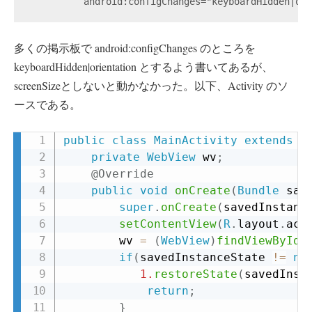
多くの掲示板で android:configChanges のところを
keyboardHidden|orientation とするよう書いてあるが、
screenSizeとしないと動かなかった。以下、Activity のソ
ースである。
public
class
MainActivity
extends
A
COPY
private
WebView
 wv
;
@Override
public
void
onCreate
(
Bundle
 sav
super
.
onCreate
(
savedInstanc
setContentView
(
R
.
layout
.
act
        wv 
=
(
WebView
)
findViewById
(
if
(
savedInstanceState 
!=
nu
1.
restoreState
(
savedInst
return
;
}