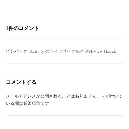
ゲ
ー
シ
1件のコメント
ョ
ン
ピンバック:
Activity のライフサイクルと WebView | karak
コメントする
メールアドレスが公開されることはありません。
※
が付いて
いる欄は必須項目です