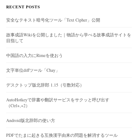
RECENT POSTS
安全なテキスト暗号化ツール「Text Cipher」公開
故事成語Wikiを公開しました｜物語から学べる故事成語サイトを
目指して
中国語の入力にRimeを使おう
文字単位diffツール「Chay」
デスクトップ版北辞郎 1.15（引数対応）
AutoHotkeyで辞書や翻訳サービスをサクッと呼び出す
（Ctrl+,×2）
Android版北辞郎の使い方
PDFでたまに起きる互換漢字由来の問題を解消するツール