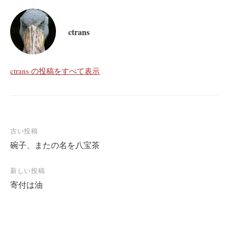
ctrans
ctrans の投稿をすべて表示
投
古い投稿
碗子、またの名を八宝茶
稿
ナ
新しい投稿
ビ
寄付は油
ゲ
ー
シ