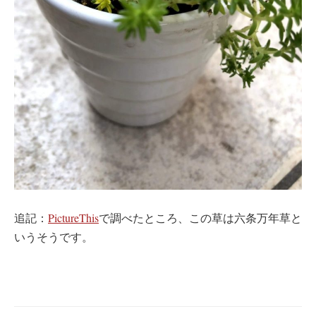
追記：
‎PictureThis
で調べたところ、この草は六条万年草と
いうそうです。