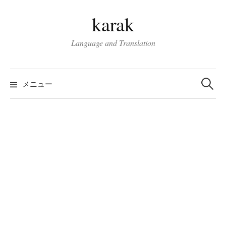
コ
karak
ン
テ
Language and Translation
ン
ツ
検
へ
索:
メニュー
ス
キ
ッ
プ