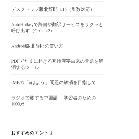
デスクトップ版北辞郎 1.15（引数対応）
AutoHotkeyで辞書や翻訳サービスをサクッと
呼び出す（Ctrl+,×2）
Android版北辞郎の使い方
PDFでたまに起きる互換漢字由来の問題を解
消するツール
IMEの「oはよう」問題の解消を目指して
ラジオで旅する中国語 ─ 学習者のための
1000局
おすすめのエントリ