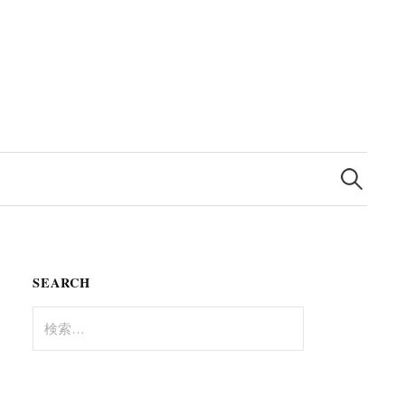
検
索:
SEARCH
検
索: