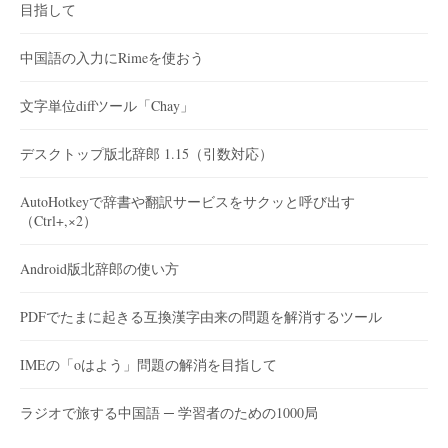
目指して
中国語の入力にRimeを使おう
文字単位diffツール「Chay」
デスクトップ版北辞郎 1.15（引数対応）
AutoHotkeyで辞書や翻訳サービスをサクッと呼び出す
（Ctrl+,×2）
Android版北辞郎の使い方
PDFでたまに起きる互換漢字由来の問題を解消するツール
IMEの「oはよう」問題の解消を目指して
ラジオで旅する中国語 ─ 学習者のための1000局