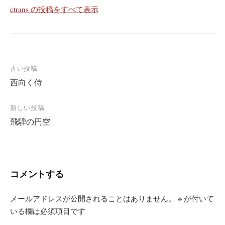
ctrans の投稿をすべて表示
投
古い投稿
西向く侍
稿
ナ
新しい投稿
ビ
飛騨の円空
ゲ
ー
シ
コメントする
ョ
ン
メールアドレスが公開されることはありません。
※
が付いて
いる欄は必須項目です