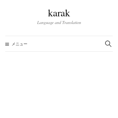
コ
karak
ン
テ
Language and Translation
ン
ツ
検
へ
索:
メニュー
ス
キ
ッ
プ