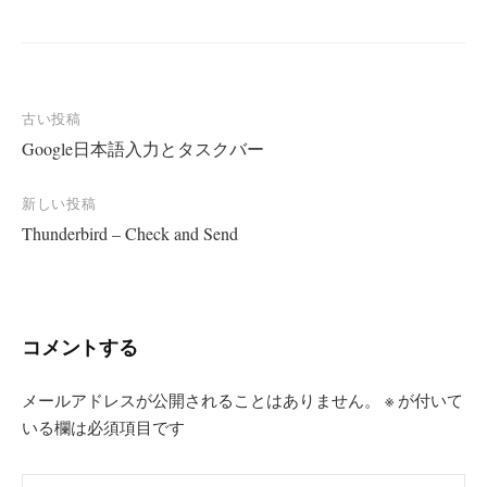
投
古い投稿
Google日本語入力とタスクバー
稿
ナ
新しい投稿
ビ
Thunderbird – Check and Send
ゲ
ー
シ
コメントする
ョ
ン
メールアドレスが公開されることはありません。
※
が付いて
いる欄は必須項目です