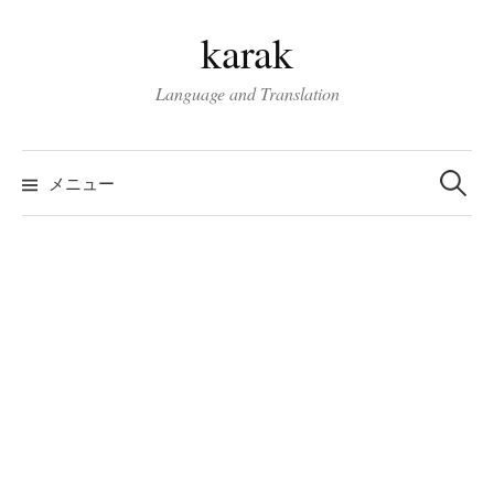
コ
karak
ン
テ
Language and Translation
ン
ツ
検
へ
索:
メニュー
ス
キ
ッ
プ