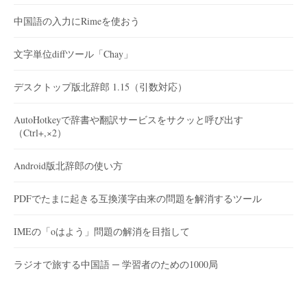
中国語の入力にRimeを使おう
文字単位diffツール「Chay」
デスクトップ版北辞郎 1.15（引数対応）
AutoHotkeyで辞書や翻訳サービスをサクッと呼び出す
（Ctrl+,×2）
Android版北辞郎の使い方
PDFでたまに起きる互換漢字由来の問題を解消するツール
IMEの「oはよう」問題の解消を目指して
ラジオで旅する中国語 ─ 学習者のための1000局