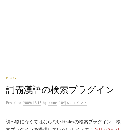
BLOG
詞霸漢語の検索プラグイン
/
Posted
on
2009/12/13
by
ctrans
0件のコメント
調べ物になくてはならないFirefoxの検索プラグイン。検
索プラグインを提供していないサイトでも
Add to Search