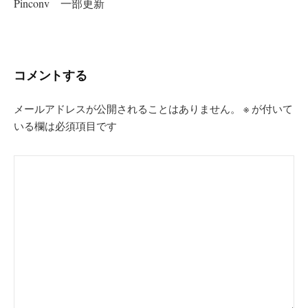
Pinconv 一部更新
ゲ
ー
シ
コメントする
ョ
ン
メールアドレスが公開されることはありません。
※
が付いて
いる欄は必須項目です