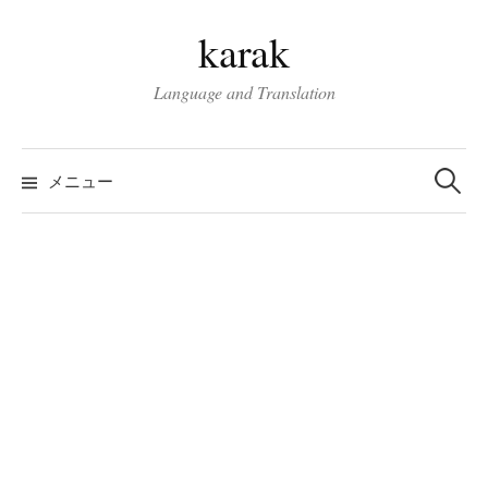
コ
karak
ン
テ
Language and Translation
ン
ツ
検
へ
索:
メニュー
ス
キ
ッ
プ