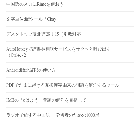
中国語の入力にRimeを使おう
文字単位diffツール「Chay」
デスクトップ版北辞郎 1.15（引数対応）
AutoHotkeyで辞書や翻訳サービスをサクッと呼び出す
（Ctrl+,×2）
Android版北辞郎の使い方
PDFでたまに起きる互換漢字由来の問題を解消するツール
IMEの「oはよう」問題の解消を目指して
ラジオで旅する中国語 ─ 学習者のための1000局