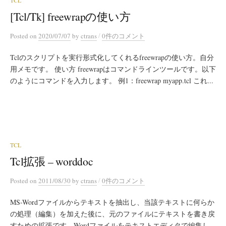
TCL
[Tcl/Tk] freewrapの使い方
/
Posted
on
2020/07/07
by
ctrans
0件のコメント
Tclのスクリプトを実行形式化してくれるfreewrapの使い方。自分
用メモです。 使い方 freewrapはコマンドラインツールです。以下
のようにコマンドを入力します。 例1：freewrap myapp.tcl これ...
TCL
Tcl拡張 – worddoc
/
Posted
on
2011/08/30
by
ctrans
0件のコメント
MS-Wordファイルからテキストを抽出し、当該テキストに何らか
の処理（編集）を加えた後に、元のファイルにテキストを書き戻
すための拡張です。Wordファイルをテキストエディタで編集し