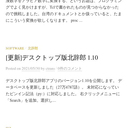
漢数字をアラビア数字に変換する、というお題は、プログラミン
グでよく見かけますが、Tclで書かれたものが見つからなかった
ので挑戦しました。台湾のドキュメントとか扱っていると、たま
にこういう変換が欲しくなります。 proc ...
SOFTWARE
北辞郎
/
[更新]デスクトップ版北辞郎 1.10
/
Posted
on
2021/05/30
by
ctrans
0件のコメント
デスクトップ版北辞郎アプリのバージョン1.10を公開します。 デ
ータベースを更新しました（27万4787語）。 未対応になってい
たピンイン記法（py:）に対応しました。 右クリックメニューに
「Search」を追加。選択し...