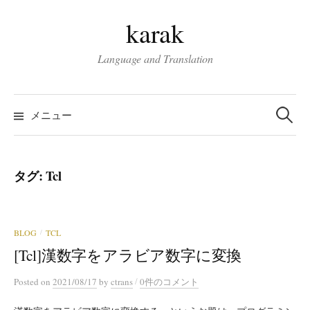
コ
karak
ン
テ
Language and Translation
ン
ツ
検
へ
索:
メニュー
ス
キ
ッ
タグ:
Tcl
プ
BLOG
TCL
/
[Tcl]漢数字をアラビア数字に変換
/
Posted
on
2021/08/17
by
ctrans
0件のコメント