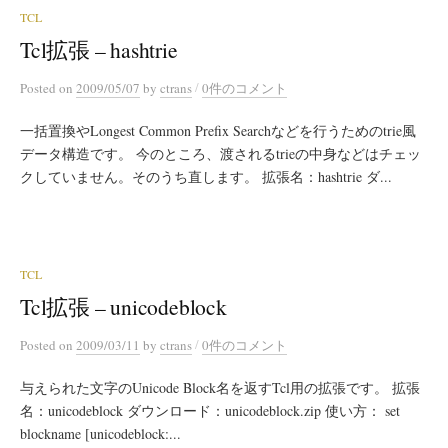
TCL
Tcl拡張 – hashtrie
/
Posted
on
2009/05/07
by
ctrans
0件のコメント
一括置換やLongest Common Prefix Searchなどを行うためのtrie風
データ構造です。 今のところ、渡されるtrieの中身などはチェッ
クしていません。そのうち直します。 拡張名：hashtrie ダ...
TCL
Tcl拡張 – unicodeblock
/
Posted
on
2009/03/11
by
ctrans
0件のコメント
与えられた文字のUnicode Block名を返すTcl用の拡張です。 拡張
名：unicodeblock ダウンロード：unicodeblock.zip 使い方： set
blockname [unicodeblock:...