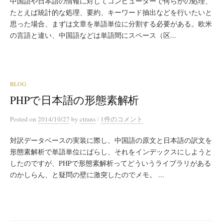
中国語や日本語の情報に対してコンピューターで何らかの処理、
たとえば統計的な処理、要約、キーワード抽出などを行いたいと
思った場合、まずは文章を単語単位に分割する必要がある。欧米
の言語と違い、中国語などは単語間にスペース（区...
BLOG
PHPで日本語の形態素解析
/
Posted
on
2014/10/27
by
ctrans
1件のコメント
対訳データベースの実装に際し、中国語の原文と日本語の訳文を
形態素解析で単語単位にばらし、それをインデックスにしようと
したのですが、PHPで形態素解析ってどういうライブラリがある
のかしらん、と疑問の壁に激突したのでメモ。 ...