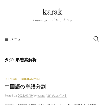
コ
karak
ン
テ
Language and Translation
ン
ツ
検
へ
索:
メニュー
ス
キ
ッ
タグ:
形態素解析
プ
CHINESE
PROGRAMMING
/
中国語の単語分割
/
Posted
on
2021/09/19
by
ctrans
2件のコメント