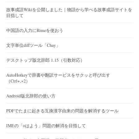
故事成語Wikiを公開しました｜物語から学べる故事成語サイトを
目指して
中国語の入力にRimeを使おう
文字単位diffツール「Chay」
デスクトップ版北辞郎 1.15（引数対応）
AutoHotkeyで辞書や翻訳サービスをサクッと呼び出す
（Ctrl+,×2）
Android版北辞郎の使い方
PDFでたまに起きる互換漢字由来の問題を解消するツール
IMEの「oはよう」問題の解消を目指して