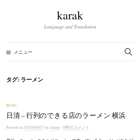
コ
karak
ン
テ
Language and Translation
ン
ツ
検
へ
索:
メニュー
ス
キ
ッ
タグ:
ラーメン
プ
BLOG
日清 – 行列のできる店のラーメン 横浜
/
Posted
on
2010/04/07
by
ctrans
0件のコメント