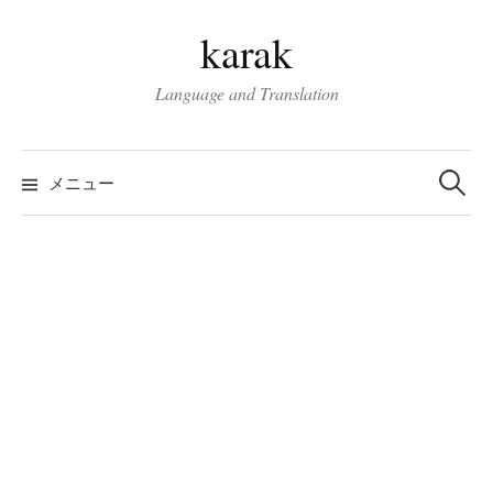
コ
karak
ン
テ
Language and Translation
ン
ツ
検
へ
索:
メニュー
ス
キ
ッ
プ