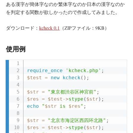
ある漢字が簡体字なのか繁体字なのか日本の漢字なのか
を判定する関数が欲しかったので作成してみました。
ダウンロード：
kcheck 0.1
（ZIPファイル：9KB）
使用例
COPY
require_once
'kcheck.php'
;
$test
=
new
kcheck
(
)
;
$str
=
"東京都渋谷区神宮前"
;
$res
=
$test
->
stype
(
$str
)
;
echo
"
$str
 is 
$res
"
;
$str
=
"北京市海淀区西四环北路"
;
$res
=
$test
->
stype
(
$str
)
;