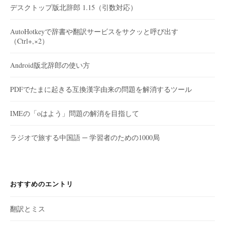
デスクトップ版北辞郎 1.15（引数対応）
AutoHotkeyで辞書や翻訳サービスをサクッと呼び出す
（Ctrl+,×2）
Android版北辞郎の使い方
PDFでたまに起きる互換漢字由来の問題を解消するツール
IMEの「oはよう」問題の解消を目指して
ラジオで旅する中国語 ─ 学習者のための1000局
おすすめのエントリ
翻訳とミス