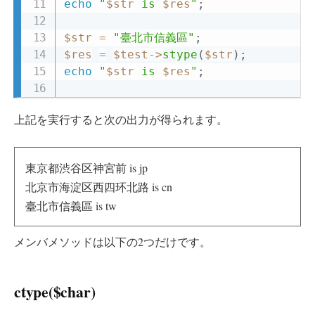
echo
"
$str
 is 
$res
"
;
$str
=
"臺北市信義區"
;
$res
=
$test
->
stype
(
$str
)
;
echo
"
$str
 is 
$res
"
;
上記を実行すると次の出力が得られます。
東京都渋谷区神宮前 is jp
北京市海淀区西四环北路 is cn
臺北市信義區 is tw
メンバメソッドは以下の2つだけです。
ctype($char)