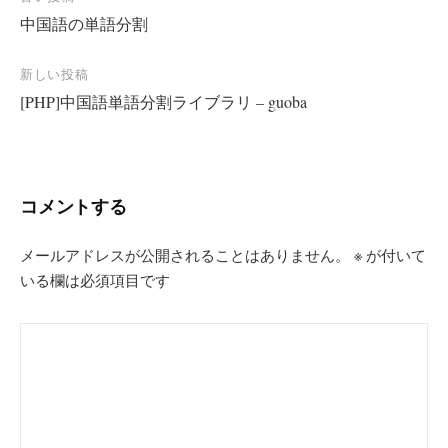
投
中国語の単語分割
稿
ナ
新しい投稿
ビ
[PHP]中国語単語分割ライブラリ – guoba
ゲ
ー
シ
コメントする
ョ
ン
メールアドレスが公開されることはありません。
※
が付いて
いる欄は必須項目です