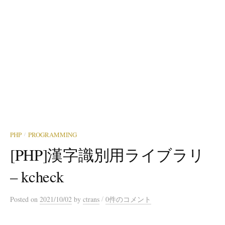
PHP
PROGRAMMING
/
[PHP]漢字識別用ライブラリ
– kcheck
/
Posted
on
2021/10/02
by
ctrans
0件のコメント