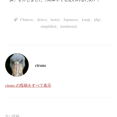
Chinese
、
detect
、
hanzi
、
Japanese
、
kanji
、
php
、
simplified
、
traditional
ctrans
ctrans の投稿をすべて表示
古い投稿