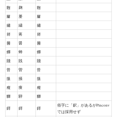
麴
麹
麴
屢
屡
屢
繡
繍
繡
蔣
蒋
蔣
醬
醤
醬
蟬
蝉
蟬
賤
賎
賤
曾
曽
曾
搔
掻
搔
瘦
痩
瘦
驒
騨
驒
俗字に「鈬」があるがPinconv
鐸
鐸
鐸
では採用せず