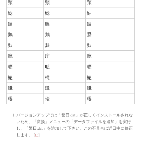
頸
頸
頚
鯰
鯰
鮎
鰮
鰮
鰛
鵝
鵝
鵞
麩
麸
麩
廳
庁
廰
曠
昿
曠
櫳
槞
櫳
殲
殱
殲
瓔
珱
瓔
バージョンアップでは「繁日.dat」が正しくインストールされな
いため、「変換」メニューの「データファイルを追加」を実行
し、「繁日.dat」を追加して下さい。この不具合は近日中に修正
します。
[
↩
]