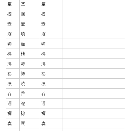
簞
箪
簞
摑
掴
摑
壺
壷
壺
塡
填
塡
顚
顛
顚
檮
梼
檮
濤
涛
濤
禱
祷
禱
瀆
涜
瀆
吞
呑
吞
邇
迩
邇
禰
祢
禰
囊
嚢
囊