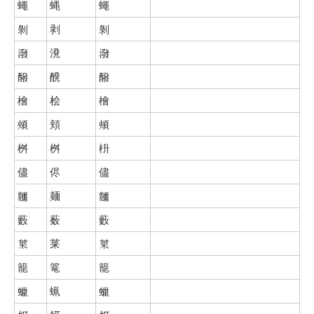
蠅
蝿
蠅
剝
剥
剝
潑
溌
潑
醱
醗
醱
檜
桧
檜
頰
頬
頰
桝
桝
枡
儘
侭
儘
麵
麺
麵
藪
薮
藪
萊
莱
萊
籠
篭
籠
蠟
蝋
蠟