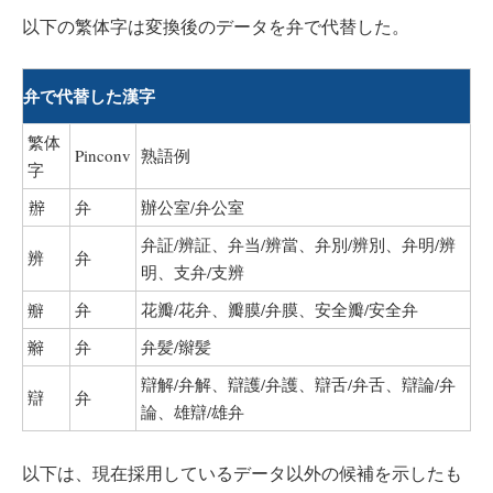
以下の繁体字は変換後のデータを弁で代替した。
弁で代替した漢字
繁体
Pinconv
熟語例
字
辦
弁
辦公室/弁公室
弁証/辨証、弁当/辨當、弁別/辨別、弁明/辨
辨
弁
明、支弁/支辨
瓣
弁
花瓣/花弁、瓣膜/弁膜、安全瓣/安全弁
辮
弁
弁髪/辮髪
辯解/弁解、辯護/弁護、辯舌/弁舌、辯論/弁
辯
弁
論、雄辯/雄弁
以下は、現在採用しているデータ以外の候補を示したも