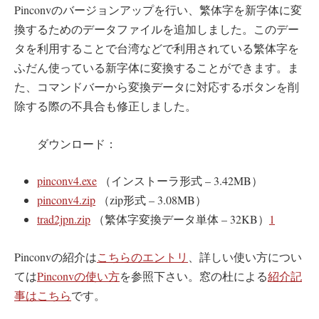
Pinconvのバージョンアップを行い、繁体字を新字体に変
換するためのデータファイルを追加しました。このデー
タを利用することで台湾などで利用されている繁体字を
ふだん使っている新字体に変換することができます。ま
た、コマンドバーから変換データに対応するボタンを削
除する際の不具合も修正しました。
ダウンロード：
pinconv4.exe
（インストーラ形式 – 3.42MB）
pinconv4.zip
（zip形式 – 3.08MB）
trad2jpn.zip
（繁体字変換データ単体 – 32KB）
1
Pinconvの紹介は
こちらのエントリ
、詳しい使い方につい
ては
Pinconvの使い方
を参照下さい。窓の杜による
紹介記
事はこちら
です。