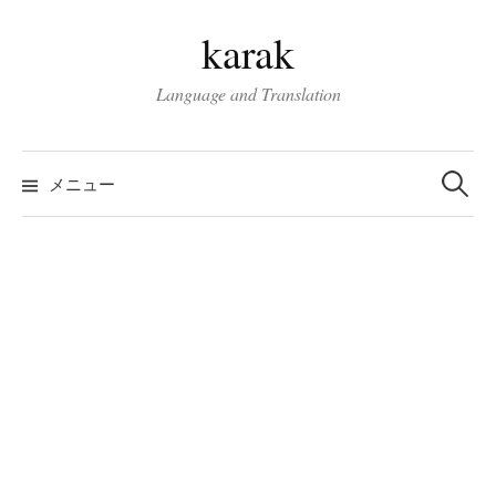
コ
karak
ン
テ
Language and Translation
ン
ツ
検
へ
索:
メニュー
ス
キ
ッ
プ