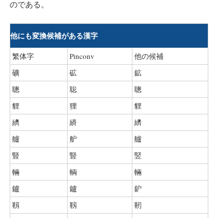
のである。
他にも変換候補がある漢字
繁体字
Pinconv
他の候補
礦
砿
鉱
聰
聡
聰
貍
狸
貍
纃
緕
纃
艫
舮
艫
豎
豎
竪
輛
輌
輛
鑪
鑪
鈩
靱
靱
靭