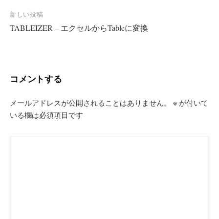
ナ
新しい投稿
ビ
TABLEIZER – エクセルからTableに変換
ゲ
ー
シ
コメントする
ョ
ン
メールアドレスが公開されることはありません。
※
が付いて
いる欄は必須項目です