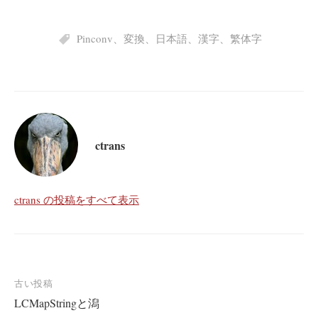
Pinconv
、
変換
、
日本語
、
漢字
、
繁体字
ctrans
ctrans の投稿をすべて表示
投
古い投稿
LCMapStringと潟
稿