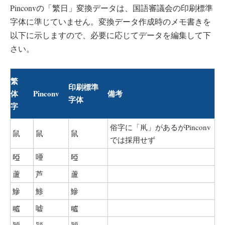
Pinconvの「繁日」変換データは、国語審議会の印刷標準
字体に準じていません。変換データ作成時のメモ書きを
以下に示しますので、必要に応じてデータを編集して下
さい。
繁
印刷標準
体
Pinconv
備考
字体
字
俗字に「鼡」があるがPinconv
鼠
鼠
鼠
では採用せず
啞
唖
啞
蘆
芦
蘆
鰺
鯵
鰺
噓
嘘
噓
穎
頴
穎