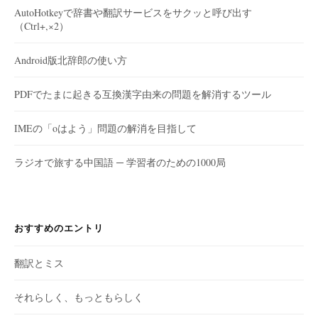
AutoHotkeyで辞書や翻訳サービスをサクッと呼び出す
（Ctrl+,×2）
Android版北辞郎の使い方
PDFでたまに起きる互換漢字由来の問題を解消するツール
IMEの「oはよう」問題の解消を目指して
ラジオで旅する中国語 ─ 学習者のための1000局
おすすめのエントリ
翻訳とミス
それらしく、もっともらしく