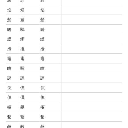
焰
焔
焰
鶯
鴬
鶯
鷗
鴎
鷗
蠣
蛎
蠣
攪
撹
攪
竈
竃
竈
嚙
噛
嚙
諫
諌
諫
俠
侠
俠
俱
倶
俱
軀
躯
軀
繫
繋
繫
鹼
鹸
鹼