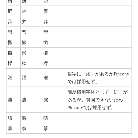
姸
妍
姸
屛
屏
屛
幷
并
幷
彎
弯
彎
懺
懴
懺
攢
攅
攢
櫟
檪
櫟
俗字に「潅」があるがPinconv
灌
灌
灌
では採用せず。
簡易慣用字体として「沪」が
濾
濾
濾
あるが、賛同できないため
Pinconvでは採用せず。
疇
畴
疇
箏
筝
箏