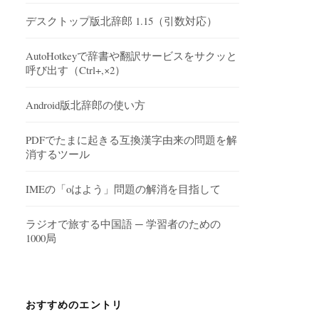
デスクトップ版北辞郎 1.15（引数対応）
AutoHotkeyで辞書や翻訳サービスをサクッと
呼び出す（Ctrl+,×2）
Android版北辞郎の使い方
PDFでたまに起きる互換漢字由来の問題を解
消するツール
IMEの「oはよう」問題の解消を目指して
ラジオで旅する中国語 ─ 学習者のための
1000局
おすすめのエントリ