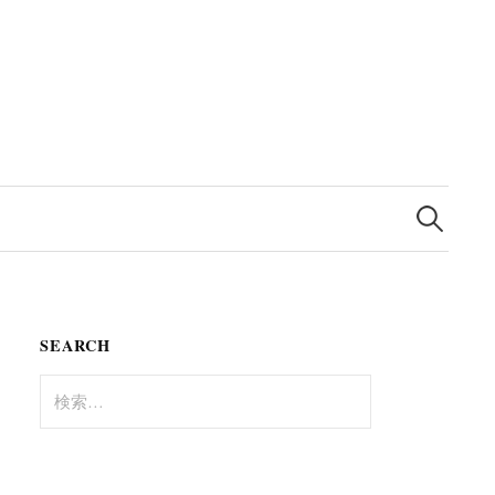
検
索:
SEARCH
検
索: