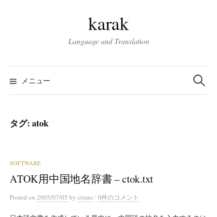
コ
karak
ン
テ
Language and Translation
ン
ツ
検
へ
索:
メニュー
ス
キ
ッ
タグ:
atok
プ
SOFTWARE
ATOK用中国地名辞書 – ctok.txt
/
Posted
on
2005/07/05
by
ctrans
0件のコメント