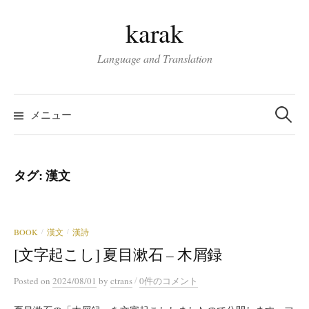
コ
karak
ン
テ
Language and Translation
ン
ツ
検
へ
索:
メニュー
ス
キ
ッ
タグ:
漢文
プ
BOOK
漢文
漢詩
/
/
[文字起こし] 夏目漱石 – 木屑録
/
Posted
on
2024/08/01
by
ctrans
0件のコメント