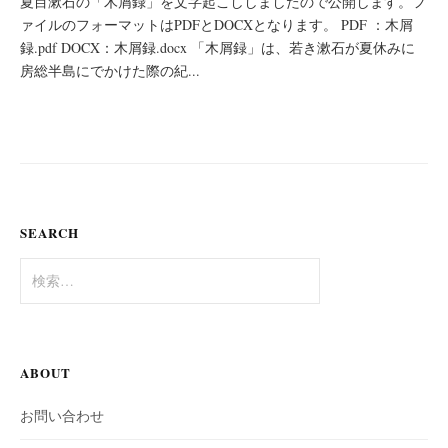
夏目漱石の「木屑録」を文字起こししましたので公開します。フ
ァイルのフォーマットはPDFとDOCXとなります。 PDF ：木屑
録.pdf DOCX：木屑録.docx 「木屑録」は、若き漱石が夏休みに
房総半島にでかけた際の紀...
SEARCH
検
索:
ABOUT
お問い合わせ