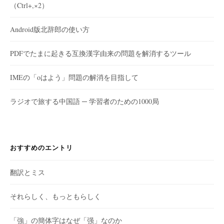
（Ctrl+,×2）
Android版北辞郎の使い方
PDFでたまに起きる互換漢字由来の問題を解消するツール
IMEの「oはよう」問題の解消を目指して
ラジオで旅する中国語 ─ 学習者のための1000局
おすすめのエントリ
翻訳とミス
それらしく、もっともらしく
「強」の簡体字はなぜ「强」なのか