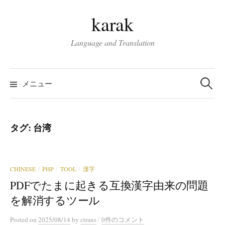
コ
karak
ン
テ
Language and Translation
ン
ツ
検
へ
索:
メニュー
ス
キ
ッ
タグ:
台湾
プ
CHINESE
PHP
TOOL
漢字
/
/
/
PDFでたまに起きる互換漢字由来の問題
を解消するツール
/
Posted
on
2025/08/14
by
ctrans
0件のコメント