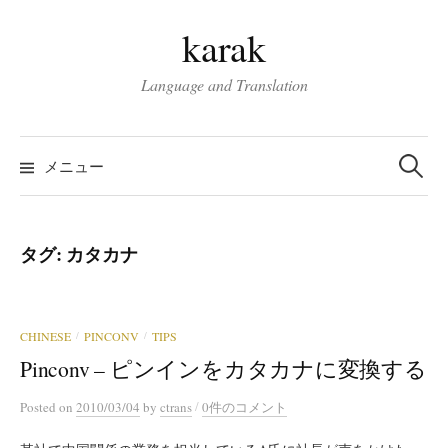
コ
karak
ン
テ
Language and Translation
ン
ツ
検
へ
索:
メニュー
ス
キ
ッ
タグ:
カタカナ
プ
CHINESE
PINCONV
TIPS
/
/
Pinconv – ピンインをカタカナに変換する
/
Posted
on
2010/03/04
by
ctrans
0件のコメント