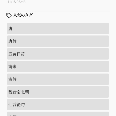
11/18 08:43
local_offer
人気のタグ
唐
唐詩
五言律詩
南宋
古詩
魏晋南北朝
七言絶句