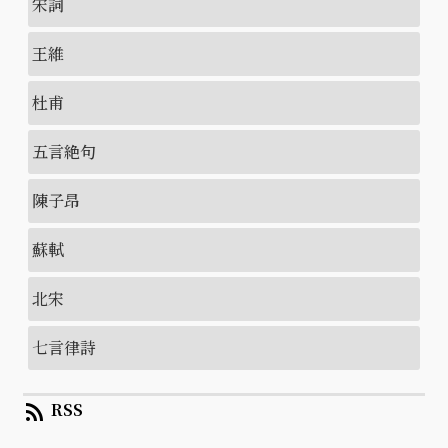
宋詞
王維
杜甫
五言絶句
陳子昂
蘇軾
北宋
七言律詩
rss_feed
RSS