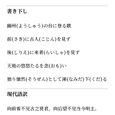
書き下し
幽州(ようしゅう)の台に登る歌
前(さき)に古人(こじん)を見ず
後(しりえ)に来者(らいしゃ)を見ず
天地の悠悠たるを念(おも)い
独り愴然(そうぜん)として涕(なみだ)下(くだ)る
現代語訳
向前看不见古之贤君，向后望不见当今明主。