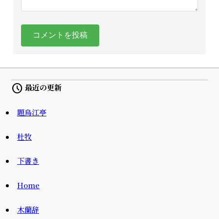
コメントを投稿
schedule
最近の更新
題烏江亭
杜牧
下書き
Home
木蘭辞