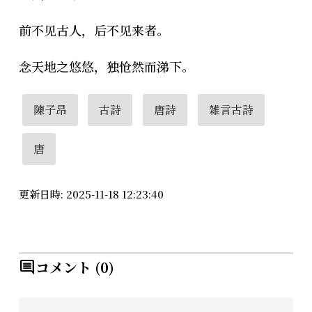
前不见古人，后不见来者。
念天地之悠悠，独怆然而涕下。
陳子昂
古詩
唐詩
雑言古詩
唐
更新日時: 2025-11-18 12:23:40
コメント (0)
comment