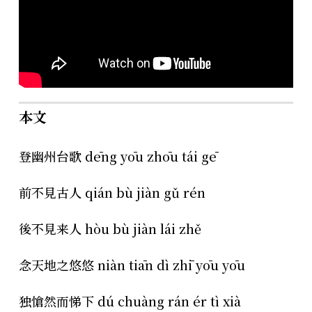
本文
登幽州台歌 dēng yōu zhōu tái gē
前不見古人 qián bù jiàn gǔ rén
後不見来人 hòu bù jiàn lái zhě
念天地之悠悠 niàn tiān dì zhī yōu yōu
独愴然而悌下 dú chuàng rán ér tì xià