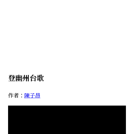
登幽州台歌
作者：
陳子昂