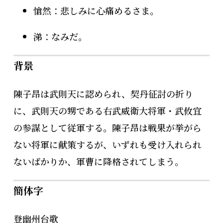
愴然：悲しみに心痛めるさま。
涕：なみだ。
背景
陳子昂は武則天に認められ、契丹征討の折り
に、武則天の甥である右武威衛大将軍・武攸宜
の参謀として従軍する。陳子昂は戦果が挙がら
ない将軍に献策するが、いずれも受け入れられ
ないばかりか、軍曹に降格されてしまう。
簡体字
登幽州台歌