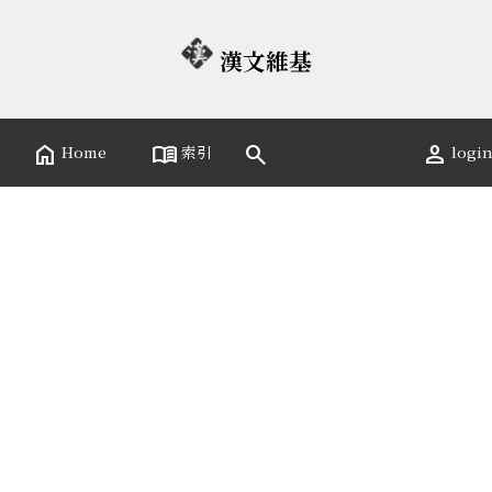
漢文維基
home
menu_book
person
search
Home
索引
logi