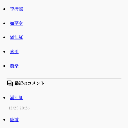
李清照
如夢令
滿江紅
索引
鹿柴
forum
最近のコメント
滿江紅
12/25 20:26
陸游